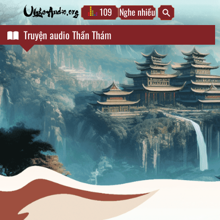
109
Nghe nhiều
NgheAudio.org
Truyện audio Thần Thám