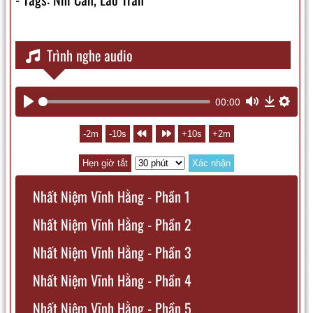
Trình nghe audio
00:00
Play
Mute
Downl
Sett
-2m
-10s
+10s
+2m
Hẹn giờ tắt
Xác nhận
Nhất Niệm Vĩnh Hằng - Phần 1
Nhất Niệm Vĩnh Hằng - Phần 2
Nhất Niệm Vĩnh Hằng - Phần 3
Nhất Niệm Vĩnh Hằng - Phần 4
Nhất Niệm Vĩnh Hằng - Phần 5