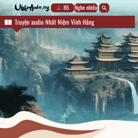
86
Nghe nhiều
NgheAudio.org
Truyện audio Nhất Niệm Vĩnh Hằng