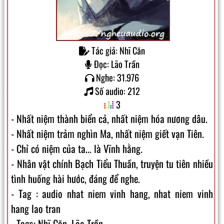
Tác giả: Nhĩ Căn
Đọc: Lão Trần
Nghe: 31.976
Số audio: 212
3
- Nhất niệm thành biển cả, nhất niệm hóa nương dâu.
- Nhất niệm trảm nghìn Ma, nhất niệm giết vạn Tiên.
- Chỉ có niệm của ta... là Vĩnh hằng.
- Nhân vật chính Bạch Tiểu Thuần, truyện tu tiên nhiều
tình huống hài hước, đáng để nghe.
- Tag : audio nhat niem vinh hang, nhat niem vinh
hang lao tran
- Tags: Nhĩ Căn, Lão Trần