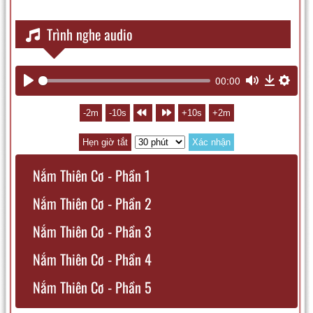
Trình nghe audio
00:00
Play
Mute
Downl
Sett
-2m
-10s
+10s
+2m
Hẹn giờ tắt
Xác nhận
Nắm Thiên Cơ - Phần 1
Nắm Thiên Cơ - Phần 2
Nắm Thiên Cơ - Phần 3
Nắm Thiên Cơ - Phần 4
Nắm Thiên Cơ - Phần 5