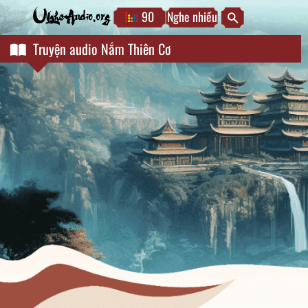
90
Nghe nhiều
NgheAudio.org
Truyện audio Nắm Thiên Cơ