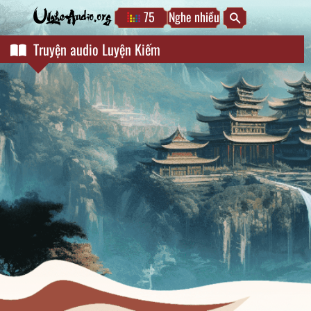
75
Nghe nhiều
NgheAudio.org
Truyện audio Luyện Kiếm