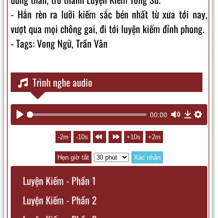
- Hắn rèn ra lưỡi kiếm sắc bén nhất từ xưa tới nay,
vượt qua mọi chông gai, đi tới luyện kiếm đỉnh phong.
- Tags: Vong Ngữ, Trần Vân
Trình nghe audio
00:00
Play
Mute
Downl
Sett
-2m
-10s
+10s
+2m
Hẹn giờ tắt
Xác nhận
Luyện Kiếm - Phần 1
Luyện Kiếm - Phần 2