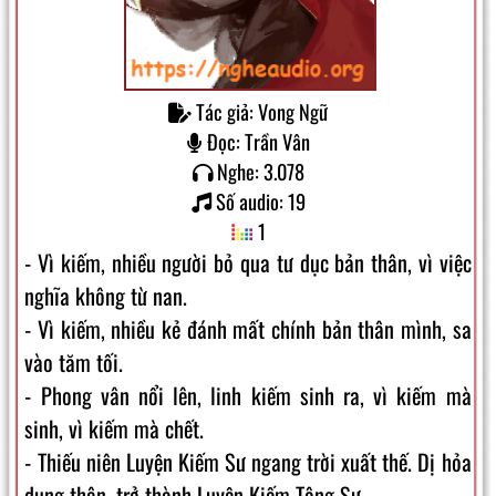
Tác giả: Vong Ngữ
Đọc: Trần Vân
Nghe: 3.078
Số audio: 19
1
- Vì kiếm, nhiều người bỏ qua tư dục bản thân, vì việc
nghĩa không từ nan.
- Vì kiếm, nhiều kẻ đánh mất chính bản thân mình, sa
vào tăm tối.
- Phong vân nổi lên, linh kiếm sinh ra, vì kiếm mà
sinh, vì kiếm mà chết.
- Thiếu niên Luyện Kiếm Sư ngang trời xuất thế. Dị hỏa
dung thân, trở thành Luyện Kiếm Tông Sư.