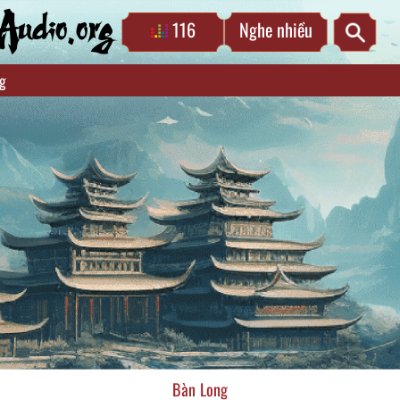
dio.org
116
Nghe nhiều
g
Bàn Long