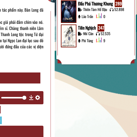
Đấu Phá Thương Khung
289
ến tác phẩm này. Bàn Long đã
Thiên Tàm Hổ Đậu
52.898
Lão Trần
0
đọc giả phải đắm chìm vào nó.
Tiên Nghịch
347
iếm sĩ. Chàng thanh niên Lâm
Nhĩ Căn
52.535
 Thanh Long tộc trong Tứ đại
ao tại Ngọc Lan đại lục sau đó
Phi Tùng
9
gười đứng đầu của các vị diện
ute
Download
Settings
n