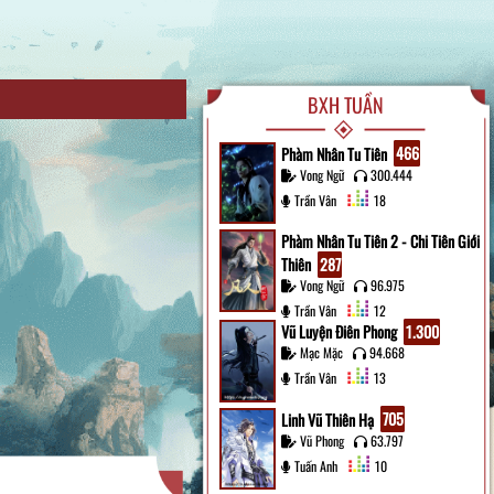
BXH TUẦN
Phàm Nhân Tu Tiên
466
Vong Ngữ
300.444
Trần Vân
18
Phàm Nhân Tu Tiên 2 - Chi Tiên Giới
Thiên
287
Vong Ngữ
96.975
Trần Vân
12
Vũ Luyện Điên Phong
1.300
Mạc Mặc
94.668
Trần Vân
13
Linh Vũ Thiên Hạ
705
Vũ Phong
63.797
Tuấn Anh
10