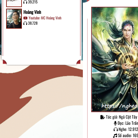
39.215
Hoàng Vinh
Youtube: MC Hoàng Vinh
38.728
Tác giả: Ngã Cật Tây
Đọc: Lão Trầ
Nghe: 12.91
Số audio: 16