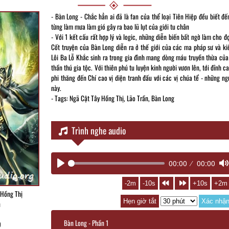
- Bàn Long - Chắc hẳn ai đã là fan của thể loại Tiên Hiệp đều biết đ
từng làm mưa làm gió gây ra bao lũ lụt của giới tu chân
- Với 1 kết cấu rất hợp lý và logic, những diễn biến bất ngờ làm cho 
Cốt truyện của Bàn Long diễn ra ở thế giới của các ma pháp sư và k
Lôi Ba Lỗ Khắc sinh ra trong gia đình mang dòng máu truyền thừa của
thần thú gia tộc. Với thiên phú tu luyện kinh người vươn lên, tới đỉnh c
phi thăng đến Chí cao vị diện tranh đấu với các vị chúa tể - những n
này.
- Tags: Ngã Cật Tây Hồng Thị, Lão Trần, Bàn Long
Trình nghe audio
00:00
00:00
Play
M
-2m
-10s
+10s
+2m
 Hồng Thị
Hẹn giờ tắt
Xác nhậ
n
2
Bàn Long - Phần 1
9