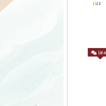
2
Lời n